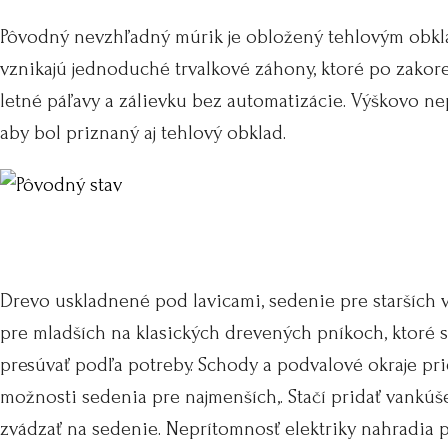
Pôvodný nevzhľadný múrik je obložený tehlovým obk
vznikajú jednoduché trvalkové záhony, ktoré po zako
letné páľavy a zálievku bez automatizácie. Výškovo ne
aby bol priznaný aj tehlový obklad.
Drevo uskladnené pod lavicami, sedenie pre starších 
pre mladších na klasických drevených pníkoch, ktoré s
presúvať podľa potreby. Schody a podvalové okraje pr
možnosti sedenia pre najmenších,. Stačí pridať vankú
zvádzať na sedenie. Neprítomnosť elektriky nahradia