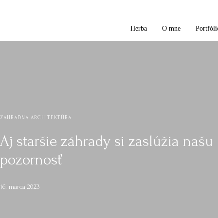
Herba
O mne
Portfóli
ZÁHRADNÁ ARCHITEKTÚRA
Aj staršie záhrady si zaslúžia našu
pozornosť
16. marca 2023