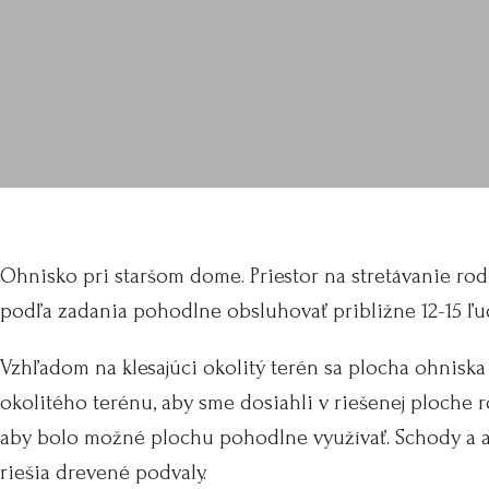
Ohnisko pri staršom dome. Priestor na stretávanie rodi
podľa zadania pohodlne obsluhovať približne 12-15 ľu
Vzhľadom na klesajúci okolitý terén sa plocha ohnisk
okolitého terénu, aby sme dosiahli v riešenej ploche r
aby bolo možné plochu pohodlne využívať
.
Schody a a
riešia drevené podvaly.