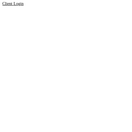
Client Login
Cibuľoviny
Individuálny
prístup a
služby na
mieru pre
každého
zákazníka.