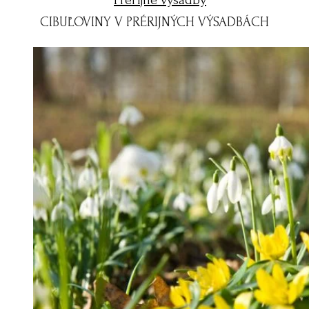
CIBUĽOVINY V PRÉRIJNÝCH VÝSADBÁCH