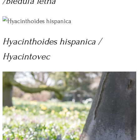
/Bleduľa letná
Hyacinthoides hispanica /
Hyacintovec