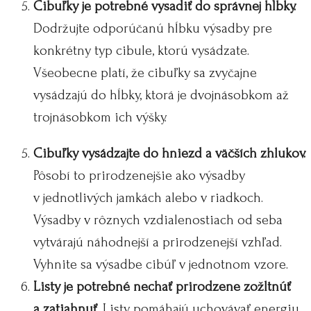
Cibuľky je potrebné vysadiť do správnej hĺbky.
Dodržujte odporúčanú hĺbku výsadby pre
konkrétny typ cibule, ktorú vysádzate.
Všeobecne platí, že cibuľky sa zvyčajne
vysádzajú do hĺbky, ktorá je dvojnásobkom až
trojnásobkom ich výšky.
Cibuľky vysádzajte do hniezd a väčších zhlukov.
Pôsobí to prirodzenejšie ako výsadby
v jednotlivých jamkách alebo v riadkoch.
Výsadby v rôznych vzdialenostiach od seba
vytvárajú náhodnejší a prirodzenejší vzhľad.
Vyhnite sa výsadbe cibúľ v jednotnom vzore.
Listy je potrebné nechať prirodzene zožltnúť
a zatiahnuť.
Listy pomáhajú uchovávať energiu,