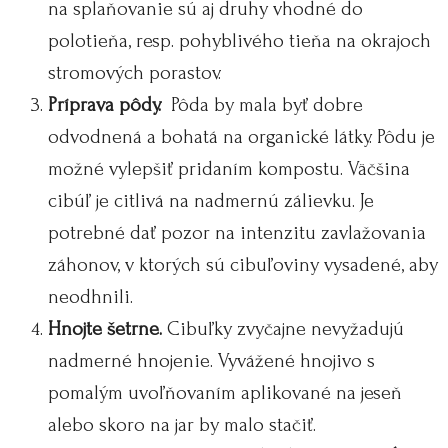
na splaňovanie sú aj druhy vhodné do
polotieňa, resp. pohyblivého tieňa na okrajoch
stromových porastov.
Príprava pôdy.
Pôda by mala byť dobre
odvodnená a bohatá na organické látky. Pôdu je
možné vylepšiť pridaním kompostu. Väčšina
cibúľ je citlivá na nadmernú zálievku. Je
potrebné dať pozor na intenzitu zavlažovania
záhonov, v ktorých sú cibuľoviny vysadené, aby
neodhnili.
Hnojte šetrne.
Cibuľky zvyčajne nevyžadujú
nadmerné hnojenie. Vyvážené hnojivo s
pomalým uvoľňovaním aplikované na jeseň
alebo skoro na jar by malo stačiť.