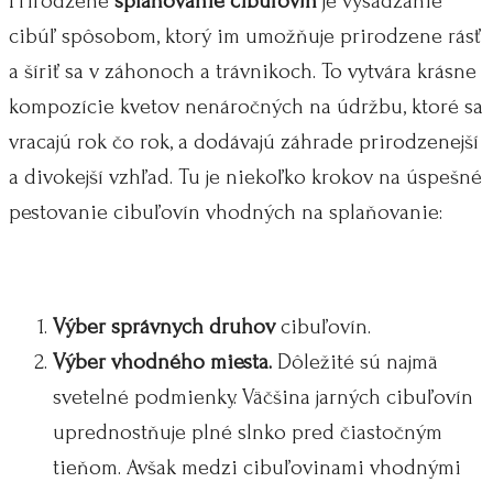
Prirodzené
splaňovanie cibuľovín
je vysádzanie
cibúľ spôsobom, ktorý im umožňuje prirodzene rásť
a šíriť sa v záhonoch a trávnikoch. To vytvára krásne
kompozície kvetov nenáročných na údržbu, ktoré sa
vracajú rok čo rok, a dodávajú záhrade prirodzenejší
a divokejší vzhľad. Tu je niekoľko krokov na úspešné
pestovanie cibuľovín vhodných na splaňovanie:
Výber
správnych
druhov
cibuľovín.
Výber vhodného miesta.
Dôležité sú najmä
svetelné podmienky. Väčšina jarných cibuľovín
uprednostňuje plné slnko pred čiastočným
tieňom. Avšak medzi cibuľovinami vhodnými