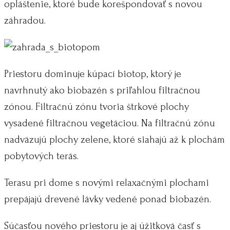
opláštenie, ktoré bude korešpondovať s novou
záhradou.
Priestoru dominuje kúpací biotop, ktorý je
navrhnutý ako biobazén s priľahlou filtračnou
zónou. Filtračnú zónu tvoria štrkové plochy
vysadené filtračnou vegetáciou. Na filtračnú zónu
nadväzujú plochy zelene, ktoré siahajú až k plochám
pobytových terás.
Terasu pri dome s novými relaxačnými plochami
prepájajú drevené lávky vedené ponad biobazén.
Súčasťou nového priestoru je aj úžitková časť s