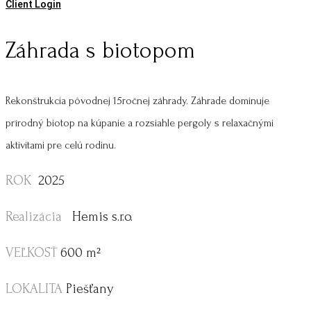
Client Login
Záhrada s biotopom
Rekonštrukcia pôvodnej 15ročnej záhrady. Záhrade dominuje
prírodný biotop na kúpanie a rozsiahle pergoly s relaxačnými
aktivitami pre celú rodinu.
ROK
2025
Realizácia
Hemis s.r.o.
VEĽKOSŤ
600 m
²
LOKALITA
Piešťany