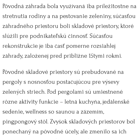
Pôvodná záhrada bola využívaná iba príležitostne na
stretnutia rodiny a na pestovanie zeleniny, súčasťou
záhradného priestoru boli skladové priestory, ktoré
slúžili pre podnikateľskú činnosť. Súčasťou
rekonštrukcie je iba časť pomerne rozsiahlej
záhrady, založenej pred približne 15tymi rokmi.
Pôvodné skladové priestory sú prebudované na
pergoly s nosnosťou postačujúcou pre výsevy
zelených striech. Pod pergolami sú umiestnené
rôzne aktivity funkcie – letná kuchyňa, jedálenské
sedenie, wellness so saunou a zázemím,
pingpongový stôl. Zvyšok skladových priestorov bol
ponechaný na pôvodné účely, ale zmenilo sa ich